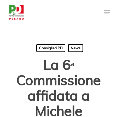
Skip
Menu
to
Clos
main
Men
content
Consiglieri PD
News
La 6ᵃ
Commissione
affidata a
Michele