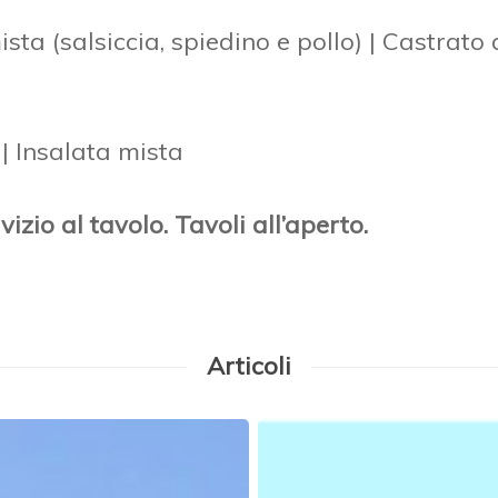
sta (salsiccia, spiedino e pollo) | Castrato a
 | Insalata mista
izio al tavolo. Tavoli all’aperto.
Articoli
Festa
Unità