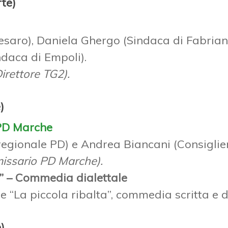
te)
esaro), Daniela Ghergo (Sindaca di Fabrian
ndaca di Empoli).
rettore TG2).
)
PD Marche
 regionale PD) e Andrea Biancani (Consiglie
issario PD Marche).
t” – Commedia dialettale
 “La piccola ribalta”, commedia scritta e d
)