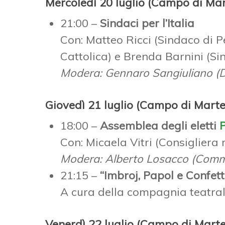
Mercoledì 20 luglio (Campo di Mar
21:00 –
Sindaci per l’Italia
Con: Matteo Ricci (Sindaco di P
Cattolica) e Brenda Barnini (Si
Modera: Gennaro Sangiuliano (Di
Giovedì 21 luglio (Campo di Marte
18:00 –
Assemblea degli eletti
Con: Micaela Vitri (Consigliera
Modera: Alberto Losacco (Comm
21:15 –
“Imbroj, Papol e Confet
A cura della compagnia teatrale
Venerdì 22 luglio (Campo di Marte