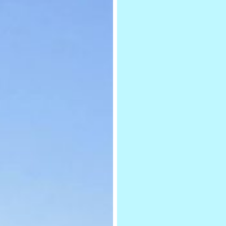
2023,
#savethedate