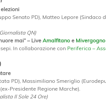
elezioni
ppo Senato PD), Matteo Lepore (Sindaco di
Giornalista QN)
uore mai” – Live
Amalfitano
e
Mivergogno
sepi. In collaborazione con
Periferica – As
)
ntare
ata PD), Massimiliano Smeriglio (Eurodepu
i (ex-Presidente Regione Marche).
ista Il Sole 24 Ore)