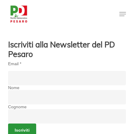
Skip
Menu
to
Clos
main
Men
content
Iscriviti alla Newsletter del PD
Pesaro
Email
*
Nome
Cognome