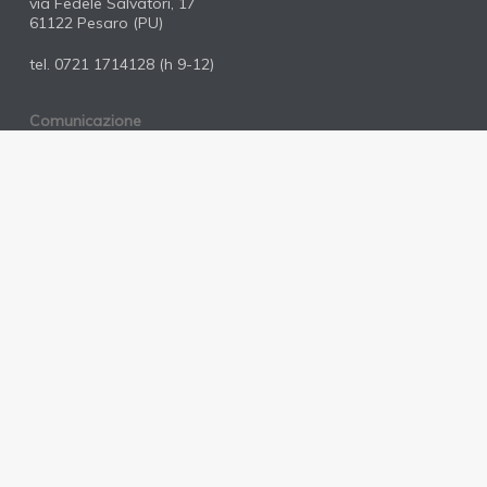
via Fedele Salvatori, 17
61122 Pesaro (PU)
tel.
0721 1714128
(h 9-12)
Comunicazione
mail:
comunicazione@pdpesaro.it
cell:
327 303 3555
© 2026 Partito Democratico Pesaro.
facebook
youtube
instagram