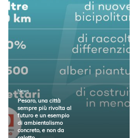
più
rivolta
al
futuro
e
un
esempio
di
ambientalismo
News
concreto,
Pesaro, una città
e
sempre più rivolta al
non
futuro e un esempio
di ambientalismo
da
concreto, e non da
salotto
salotto