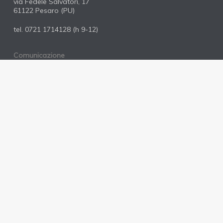
via Fedele Salvatori, 17
61122 Pesaro (PU)
tel.
0721 1714128
(h 9-12)
Comunicazione
mail:
comunicazione@pdpesaro.it
cell:
327 303 3555
© 2026 Partito Democratico Pesaro.
facebook
youtube
instagram