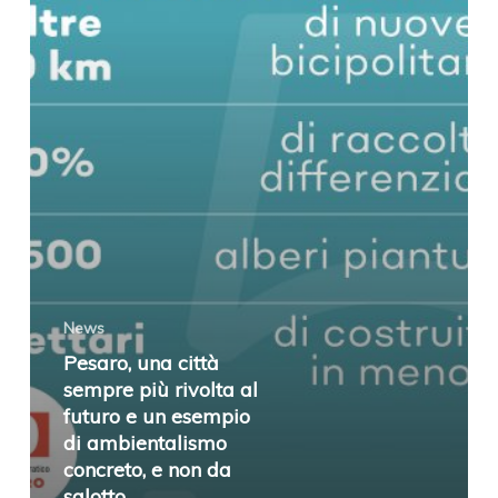
più
rivolta
al
futuro
e
un
esempio
di
ambientalismo
News
concreto,
Pesaro, una città
e
sempre più rivolta al
non
futuro e un esempio
di ambientalismo
da
concreto, e non da
salotto
salotto